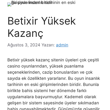
Betixir Yüksek
Kazanç
Ağustos 3, 2024
Yazarı:
admin
Betixir yüksek kazanç sitenin üyeleri çok çeşitli
casino oyunlarından, yüksek puanlama
seçeneklerinden, cazip bonuslardan ve çok
sayıda ek özellikten yararlanır. Bu oyun insanlık
tarihinin en eski girişimlerinden biridir. Bununla
birlikte bahis sistemi her dönemde farklı
uygulamalara başvurmuştur. Kademeli olarak
gelişen bir sistem sayesinde üyeler sıkılmadan
bahis oynayabilmektedir. Günümüzde güvenilir