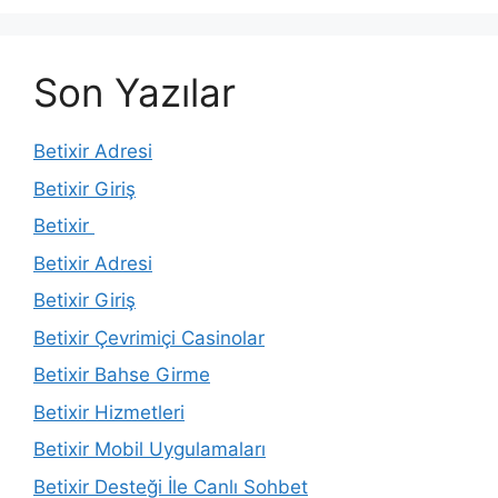
Son Yazılar
Betixir Adresi
Betixir Giriş
Betixir
Betixir Adresi
Betixir Giriş
Betixir Çevrimiçi Casinolar
Betixir Bahse Girme
Betixir Hizmetleri
Betixir Mobil Uygulamaları
Betixir Desteği İle Canlı Sohbet