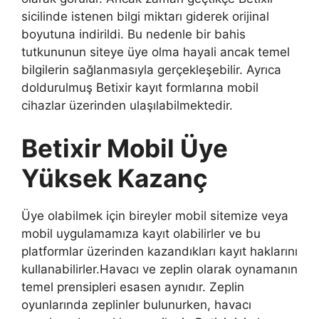
sicilinde istenen bilgi miktarı giderek orijinal
boyutuna indirildi. Bu nedenle bir bahis
tutkununun siteye üye olma hayali ancak temel
bilgilerin sağlanmasıyla gerçekleşebilir. Ayrıca
doldurulmuş Betixir kayıt formlarına mobil
cihazlar üzerinden ulaşılabilmektedir.
Betixir Mobil Üye
Yüksek Kazanç
Üye olabilmek için bireyler mobil sitemize veya
mobil uygulamamıza kayıt olabilirler ve bu
platformlar üzerinden kazandıkları kayıt haklarını
kullanabilirler.Havacı ve zeplin olarak oynamanın
temel prensipleri esasen aynıdır. Zeplin
oyunlarında zeplinler bulunurken, havacı