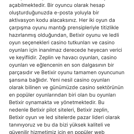
açabilmektedir. Bir oyuncu olarak hesap
oluşturduğunuzda e-posta yoluyla bir
aktivasyon kodu alacaksınız. Her iki oyun da
çarpışma oyunu mantığı prensipleriyle titizlikle
hazırlanmış olduğundan, Betixir oyunu ve ledli
oyun seçenekleri casino tutkunları ve casino
oyunları için inanılmaz derecede heyecan verici
ve keyiflidir. Zeplin ve havacı oyunları, casino
oyunları ve eğlencenin en son dalgasının bir
parçasıdır ve Betixir oyunu tamamen oyuncunun
şansına bağlıdır. Yeni nesil casino oyunları
olarak bilinen ve günümüzde casino sektörünün
en popüler oyunlarından biri olan bu oyunları
Betixir oynamakta ve yönetmektedir. Bu
nedenle Betixir pilot siteleri, Betixir zeplin,
Betixir oyun ve led sitelerde pazar lideri olarak
tanınıyoruz ve bu da bizi yüksek kaliteli ve
güvenilir hizmetimiz için en popüler web