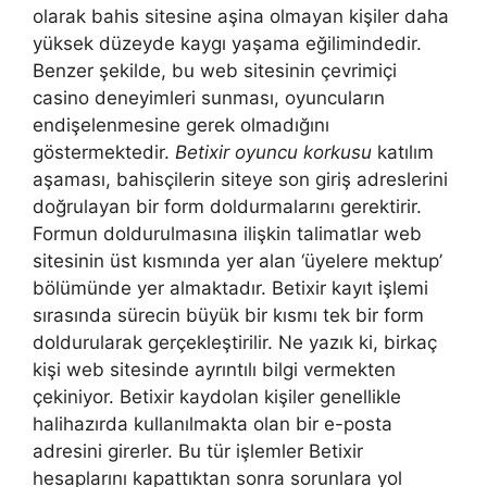
olarak bahis sitesine aşina olmayan kişiler daha
yüksek düzeyde kaygı yaşama eğilimindedir.
Benzer şekilde, bu web sitesinin çevrimiçi
casino deneyimleri sunması, oyuncuların
endişelenmesine gerek olmadığını
göstermektedir.
Betixir oyuncu korkusu
katılım
aşaması, bahisçilerin siteye son giriş adreslerini
doğrulayan bir form doldurmalarını gerektirir.
Formun doldurulmasına ilişkin talimatlar web
sitesinin üst kısmında yer alan ‘üyelere mektup’
bölümünde yer almaktadır. Betixir kayıt işlemi
sırasında sürecin büyük bir kısmı tek bir form
doldurularak gerçekleştirilir. Ne yazık ki, birkaç
kişi web sitesinde ayrıntılı bilgi vermekten
çekiniyor. Betixir kaydolan kişiler genellikle
halihazırda kullanılmakta olan bir e-posta
adresini girerler. Bu tür işlemler Betixir
hesaplarını kapattıktan sonra sorunlara yol