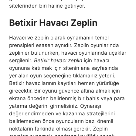
sitelerinden biri haline getiriyor.
Betixir Havacı Zeplin
Havacı ve zeplin olarak oynamanın temel
prensipleri esasen aynıdır. Zeplin oyunlarında
zeplinler bulunurken, havacı oyunlarında uçaklar
sergilenir.
Betixir havacı zeplin
için havacı
oyununa katılmak için sitenin ana sayfasında
yer alan oyun seçeneğine tıklamanız yeterli.
Betixir havacılarının kayıtları hemen yürürlüğe
girecektir. Bir oyunu güvence altına almak için
ekrana önceden belirlenmiş bir bahis veya para
yatırma değerini girmelisiniz. Oynanışı
değerlendirmeden ve kazanma stratejilerini
belirlemeden önce oyuncuların bazı önemli
noktaların farkında olması gerekir. Zeplin