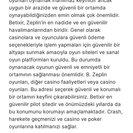
oyunları oynamak inanılmaz keyiflidir ancak
uygun bir arazide ve güvenli bir ortamda
oynayabildiğinizden emin olmak çok önemlidir.
Betixir, Zeplin’in en nadide ve en güvenilir
havalimanlarından biridir. Genel olarak
casinolara ve oyunculara güvenli ödeme
seçenekleriyle işlem yapmaları için güvenilir bir
altyapı sunmak amacıyla oyun siteleri ve sanal
oyun platformları kuruldu. Bu durumda
oynanacak oyunun güvenli ve emniyetli bir
ortamının sağlanması önemlidir. B. Zeplin
oyunları, diğer casino faaliyetleri veya casino
oyunları. Bu adresi seçerek güvenli ve korumalı
bir ortamın keyfini çıkarabilirsiniz. Betixir en
güvenilir pilot sitedir ve önümüzdeki yıllarda da
bu konumunu korumayı amaçlamaktadır. Crash,
harekete geçmenizi ve casino ve poker
oyunlarına katılmanızı sağlar.