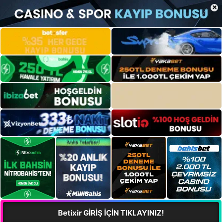
×
Betixir GİRİŞ İÇİN TIKLAYINIZ!