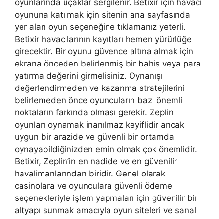
oyunlarında uçaklar sergilenir. Betixir için havacı
oyununa katılmak için sitenin ana sayfasında
yer alan oyun seçeneğine tıklamanız yeterli.
Betixir havacılarının kayıtları hemen yürürlüğe
girecektir. Bir oyunu güvence altına almak için
ekrana önceden belirlenmiş bir bahis veya para
yatırma değerini girmelisiniz. Oynanışı
değerlendirmeden ve kazanma stratejilerini
belirlemeden önce oyuncuların bazı önemli
noktaların farkında olması gerekir. Zeplin
oyunları oynamak inanılmaz keyiflidir ancak
uygun bir arazide ve güvenli bir ortamda
oynayabildiğinizden emin olmak çok önemlidir.
Betixir, Zeplin’in en nadide ve en güvenilir
havalimanlarından biridir. Genel olarak
casinolara ve oyunculara güvenli ödeme
seçenekleriyle işlem yapmaları için güvenilir bir
altyapı sunmak amacıyla oyun siteleri ve sanal