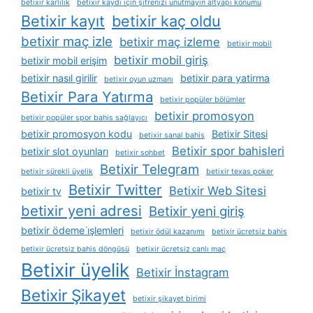
betixir karlılık
betixir kaydı i̇çin şifrenizi unutmayın altyapı konumu
Betixir kayıt
betixir kaç oldu
betixir maç izle
betixir maç izleme
betixir mobil
betixir mobil giriş
betixir mobil erişim
betixir nasıl girilir
betixir para yatirma
betixir oyun uzmanı
Betixir Para Yatırma
betixir popüler bölümler
betixir promosyon
betixir popüler spor bahis sağlayıcı
betixir promosyon kodu
Betixir Sitesi
betixir sanal bahis
Betixir spor bahisleri
betixir slot oyunları
betixir sohbet
Betixir Telegram
betixir sürekli üyelik
betixir texas poker
Betixir Twitter
Betixir Web Sitesi
betixir tv
betixir yeni adresi
Betixir yeni giriş
betixir ödeme i̇şlemleri
betixir ödül kazanımı
betixir ücretsiz bahis
betixir ücretsiz bahis döngüsü
betixir ücretsiz canlı maç
Betixir üyelik
Betixir İnstagram
Betixir Şikayet
betixir şikayet birimi