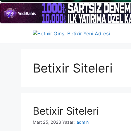
İçeriğe
atla
Betixir Siteleri
Betixir Siteleri
Mart 25, 2023
Yazarı:
admin