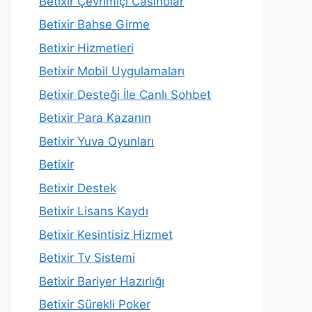
Betixir Çevrimiçi Casinolar
Betixir Bahse Girme
Betixir Hizmetleri
Betixir Mobil Uygulamaları
Betixir Desteği İle Canlı Sohbet
Betixir Para Kazanın
Betixir Yuva Oyunları
Betixir
Betixir Destek
Betixir Lisans Kaydı
Betixir Kesintisiz Hizmet
Betixir Tv Sistemi
Betixir Bariyer Hazırlığı
Betixir Sürekli Poker