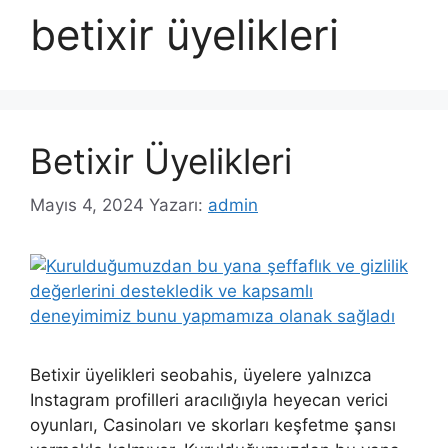
betixir üyelikleri
Betixir Üyelikleri
Mayıs 4, 2024
Yazarı:
admin
Betixir üyelikleri seobahis, üyelere yalnızca
Instagram profilleri aracılığıyla heyecan verici
oyunları, Casinoları ve skorları keşfetme şansı