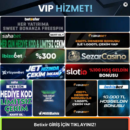
×
Betixir GİRİŞ İÇİN TIKLAYINIZ!