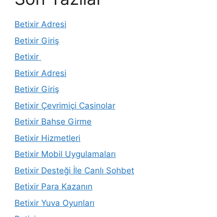
Betixir Adresi
Betixir Giriş
Betixir
Betixir Adresi
Betixir Giriş
Betixir Çevrimiçi Casinolar
Betixir Bahse Girme
Betixir Hizmetleri
Betixir Mobil Uygulamaları
Betixir Desteği İle Canlı Sohbet
Betixir Para Kazanın
Betixir Yuva Oyunları