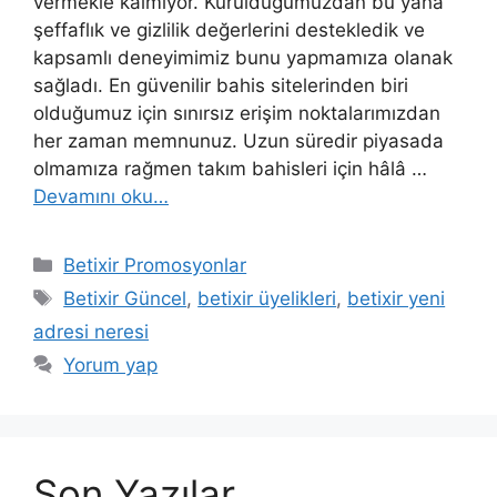
vermekle kalmıyor. Kurulduğumuzdan bu yana
şeffaflık ve gizlilik değerlerini destekledik ve
kapsamlı deneyimimiz bunu yapmamıza olanak
sağladı. En güvenilir bahis sitelerinden biri
olduğumuz için sınırsız erişim noktalarımızdan
her zaman memnunuz. Uzun süredir piyasada
olmamıza rağmen takım bahisleri için hâlâ …
Devamını oku…
Kategoriler
Betixir Promosyonlar
Etiketler
Betixir Güncel
,
betixir üyelikleri
,
betixir yeni
adresi neresi
Yorum yap
Son Yazılar