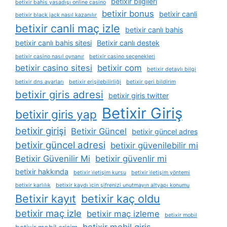
betixir bilgileri
betixir bahis yasadışı online casino
betixir bonus
betixir canli
betixir black jack nasıl kazanılır
betixir canli maç izle
betixir canlı bahis
betixir canlı bahis sitesi
Betixir canlı destek
betixir casino nasıl oynanır
betixir casino seçenekleri
betixir casino sitesi
betixir com
betixir detaylı bilgi
betixir dns ayarları
betixir erişilebilirliği
betixir geri bildirim
betixir giris adresi
betixir giris twitter
Betixir Giriş
betixir giris yap
betixir girişi
Betixir Güncel
betixir güncel adres
betixir güncel adresi
betixir güvenilebilir mi
Betixir Güvenilir Mi
betixir güvenlir mi
betixir hakkında
betixir i̇letişim kursu
betixir i̇letişim yöntemi
betixir karlılık
betixir kaydı i̇çin şifrenizi unutmayın altyapı konumu
Betixir kayıt
betixir kaç oldu
betixir maç izle
betixir maç izleme
betixir mobil