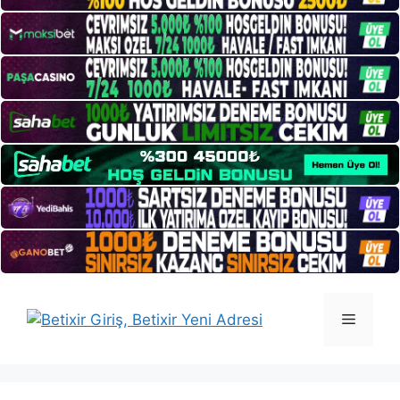
İçeriğe
atla
Menü