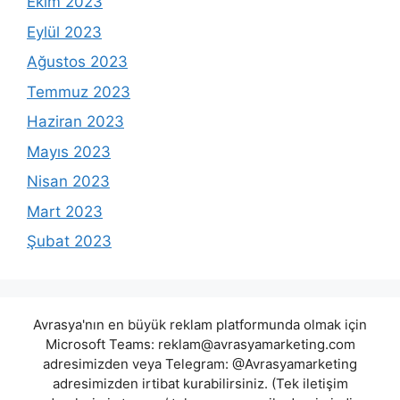
Ekim 2023
Eylül 2023
Ağustos 2023
Temmuz 2023
Haziran 2023
Mayıs 2023
Nisan 2023
Mart 2023
Şubat 2023
Avrasya'nın en büyük reklam platformunda olmak için
Microsoft Teams:
reklam@avrasyamarketing.com
adresimizden veya Telegram: @Avrasyamarketing
adresimizden irtibat kurabilirsiniz. (Tek iletişim