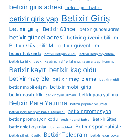
betixir giris adresi
betixir giris twitter
Betixir Giriş
betixir giris yap
betixir girişi
Betixir Güncel
betixir güncel adres
betixir güncel adresi
betixir güvenilebilir mi
Betixir Güvenilir Mi
betixir güvenlir mi
betixir hakkında
betixir i̇letişim kursu
betixir i̇letişim yöntemi
betixir karlılık
betixir kaydı i̇çin şifrenizi unutmayın altyapı konumu
Betixir kayıt
betixir kaç oldu
betixir maç izle
betixir maç izleme
betixir mobil
betixir mobil giriş
betixir mobil erişim
betixir nasıl girilir
betixir para yatirma
betixir oyun uzmanı
Betixir Para Yatırma
betixir popüler bölümler
betixir promosyon
betixir popüler spor bahis sağlayıcı
betixir promosyon kodu
Betixir Sitesi
betixir sanal bahis
Betixir spor bahisleri
betixir slot oyunları
betixir sohbet
Betixir Telegram
betixir sürekli üyelik
betixir texas poker