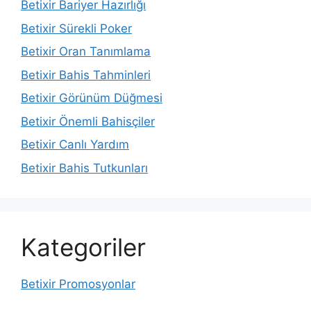
Betixir Bariyer Hazırlığı
Betixir Sürekli Poker
Betixir Oran Tanımlama
Betixir Bahis Tahminleri
Betixir Görünüm Düğmesi
Betixir Önemli Bahisçiler
Betixir Canlı Yardım
Betixir Bahis Tutkunları
Kategoriler
Betixir Promosyonlar