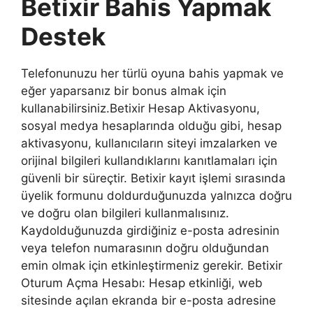
Betixir Bahis Yapmak
Destek
Telefonunuzu her türlü oyuna bahis yapmak ve
eğer yaparsanız bir bonus almak için
kullanabilirsiniz.Betixir Hesap Aktivasyonu,
sosyal medya hesaplarında olduğu gibi, hesap
aktivasyonu, kullanıcıların siteyi imzalarken ve
orijinal bilgileri kullandıklarını kanıtlamaları için
güvenli bir süreçtir. Betixir kayıt işlemi sırasında
üyelik formunu doldurduğunuzda yalnızca doğru
ve doğru olan bilgileri kullanmalısınız.
Kaydolduğunuzda girdiğiniz e-posta adresinin
veya telefon numarasının doğru olduğundan
emin olmak için etkinleştirmeniz gerekir. Betixir
Oturum Açma Hesabı: Hesap etkinliği, web
sitesinde açılan ekranda bir e-posta adresine