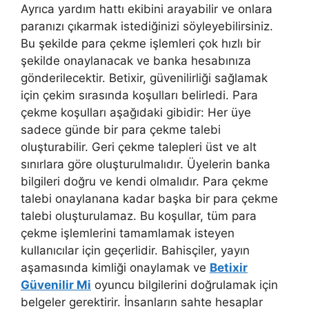
Ayrıca yardım hattı ekibini arayabilir ve onlara
paranızı çıkarmak istediğinizi söyleyebilirsiniz.
Bu şekilde para çekme işlemleri çok hızlı bir
şekilde onaylanacak ve banka hesabınıza
gönderilecektir. Betixir, güvenilirliği sağlamak
için çekim sırasında koşulları belirledi. Para
çekme koşulları aşağıdaki gibidir: Her üye
sadece günde bir para çekme talebi
oluşturabilir. Geri çekme talepleri üst ve alt
sınırlara göre oluşturulmalıdır. Üyelerin banka
bilgileri doğru ve kendi olmalıdır. Para çekme
talebi onaylanana kadar başka bir para çekme
talebi oluşturulamaz. Bu koşullar, tüm para
çekme işlemlerini tamamlamak isteyen
kullanıcılar için geçerlidir. Bahisçiler, yayın
aşamasında kimliği onaylamak ve
Betixir
Güvenilir Mi
oyuncu bilgilerini doğrulamak için
belgeler gerektirir. İnsanların sahte hesaplar