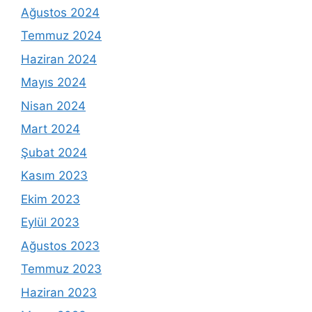
Ağustos 2024
Temmuz 2024
Haziran 2024
Mayıs 2024
Nisan 2024
Mart 2024
Şubat 2024
Kasım 2023
Ekim 2023
Eylül 2023
Ağustos 2023
Temmuz 2023
Haziran 2023