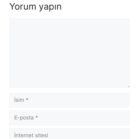
Yorum yapın
Yorum
İsim
E-
posta
İnternet