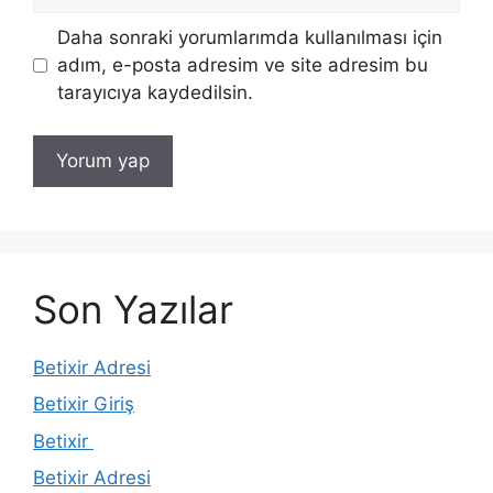
sitesi
Daha sonraki yorumlarımda kullanılması için
adım, e-posta adresim ve site adresim bu
tarayıcıya kaydedilsin.
Son Yazılar
Betixir Adresi
Betixir Giriş
Betixir
Betixir Adresi