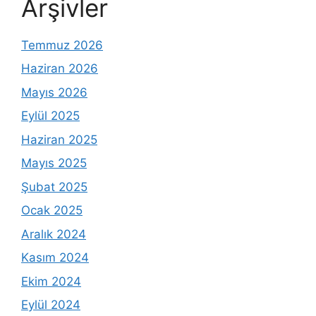
Arşivler
Temmuz 2026
Haziran 2026
Mayıs 2026
Eylül 2025
Haziran 2025
Mayıs 2025
Şubat 2025
Ocak 2025
Aralık 2024
Kasım 2024
Ekim 2024
Eylül 2024