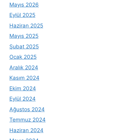
Mayıs 2026
Eylül 2025
Haziran 2025
Mayıs 2025
Şubat 2025
Ocak 2025
Aralık 2024
Kasım 2024
Ekim 2024
Eylül 2024
Ağustos 2024
Temmuz 2024
Haziran 2024