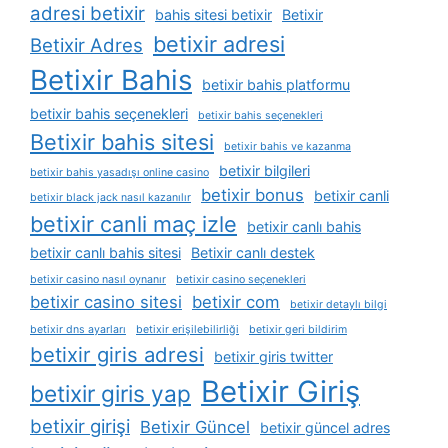
adresi betixir
bahis sitesi betixir
Betixir
betixir adresi
Betixir Adres
Betixir Bahis
betixir bahis platformu
betixir bahis seçenekleri
betixir bahis seçenekleri
Betixir bahis sitesi
betixir bahis ve kazanma
betixir bilgileri
betixir bahis yasadışı online casino
betixir bonus
betixir canli
betixir black jack nasıl kazanılır
betixir canli maç izle
betixir canlı bahis
betixir canlı bahis sitesi
Betixir canlı destek
betixir casino nasıl oynanır
betixir casino seçenekleri
betixir casino sitesi
betixir com
betixir detaylı bilgi
betixir dns ayarları
betixir erişilebilirliği
betixir geri bildirim
betixir giris adresi
betixir giris twitter
Betixir Giriş
betixir giris yap
betixir girişi
Betixir Güncel
betixir güncel adres