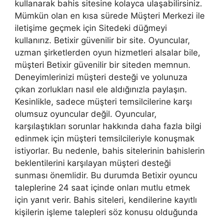
kullanarak bahis sitesine kolayca ulaşabilirsiniz.
Mümkün olan en kısa sürede Müşteri Merkezi ile
iletişime geçmek için Sitedeki düğmeyi
kullanırız. Betixir güvenilir bir site. Oyuncular,
uzman şirketlerden oyun hizmetleri alsalar bile,
müşteri Betixir güvenilir bir siteden memnun.
Deneyimlerinizi müşteri desteği ve yolunuza
çıkan zorlukları nasıl ele aldığınızla paylaşın.
Kesinlikle, sadece müşteri temsilcilerine karşı
olumsuz oyuncular değil. Oyuncular,
karşılaştıkları sorunlar hakkında daha fazla bilgi
edinmek için müşteri temsilcileriyle konuşmak
istiyorlar. Bu nedenle, bahis sitelerinin bahislerin
beklentilerini karşılayan müşteri desteği
sunması önemlidir. Bu durumda Betixir oyuncu
taleplerine 24 saat içinde onları mutlu etmek
için yanıt verir. Bahis siteleri, kendilerine kayıtlı
kişilerin işleme talepleri söz konusu olduğunda