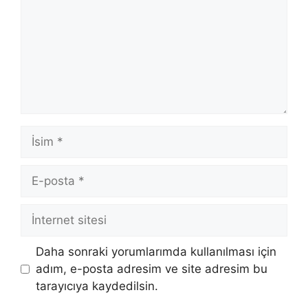
İsim
E-
posta
İnternet
sitesi
Daha sonraki yorumlarımda kullanılması için
adım, e-posta adresim ve site adresim bu
tarayıcıya kaydedilsin.