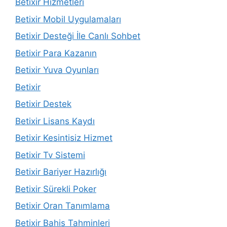
Betixir Hizmetleri
Betixir Mobil Uygulamaları
Betixir Desteği İle Canlı Sohbet
Betixir Para Kazanın
Betixir Yuva Oyunları
Betixir
Betixir Destek
Betixir Lisans Kaydı
Betixir Kesintisiz Hizmet
Betixir Tv Sistemi
Betixir Bariyer Hazırlığı
Betixir Sürekli Poker
Betixir Oran Tanımlama
Betixir Bahis Tahminleri