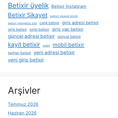
Betixir üyelik
Betixir İnstagram
Betixir Şikayet
betixir şikayet birimi
giris adresi betixir
canli betixir
betixir şikayetsiz site
giris yap betixir
giris betixir
girisi betixir
güncel adresi betixir
güncel betixir
kayit betixir
mobil betixir
mobil
yeni adresi betixir
twitter betixir
yeni giris betixir
Arşivler
Temmuz 2026
Haziran 2026