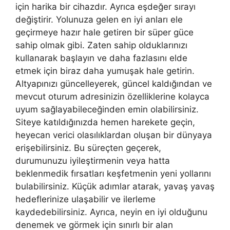
için harika bir cihazdır. Ayrıca eşdeğer sırayı
değiştirir. Yolunuza gelen en iyi anları ele
geçirmeye hazır hale getiren bir süper güce
sahip olmak gibi. Zaten sahip olduklarınızı
kullanarak başlayın ve daha fazlasını elde
etmek için biraz daha yumuşak hale getirin.
Altyapınızı güncelleyerek, güncel kaldığından ve
mevcut oturum adresinizin özelliklerine kolayca
uyum sağlayabileceğinden emin olabilirsiniz.
Siteye katıldığınızda hemen harekete geçin,
heyecan verici olasılıklardan oluşan bir dünyaya
erişebilirsiniz. Bu süreçten geçerek,
durumunuzu iyileştirmenin veya hatta
beklenmedik fırsatları keşfetmenin yeni yollarını
bulabilirsiniz. Küçük adımlar atarak, yavaş yavaş
hedeflerinize ulaşabilir ve ilerleme
kaydedebilirsiniz. Ayrıca, neyin en iyi olduğunu
denemek ve görmek için sınırlı bir alan