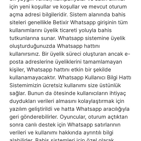
için yeni koşullar ve koşullar ve mevcut oturum
açma adresi bilgileridir. Sistem alanında bahis
siteleri genellikle Betixir Whatsapp girişinin tüm
kullanımlarını üyelik ticareti yoluyla bahis
tutkunlarına sunar. Whatsapp sistemine üyelik
oluşturduğunuzda Whatsapp hattını
kullanırsınız. Bir üyelik süreci oluşturan ancak e-
posta adreslerine üyeliklerini tamamlamayan
kişiler, Whatsapp hattını etkin bir şekilde
kullanamayacaktır. Whatsapp Kullanıcı Bilgi Hattı
Sistemimizin ücretsiz kullanımı size üstünlük
sağlar. Bunun da ötesinde kullanıcıların ihtiyaç
duydukları verileri almasını kolaylaştırmak için
yazılım geliştirildi ve hatta Whatsapp aracılığıyla
geri gönderebilirler. Oyuncular, oturum açtıktan
sonra canlı destek için Whatsapp satırlarının
verileri ve kullanımı hakkında ayrıntılı bilgi
alabilirler. Bahis sistemleri için özel olarak