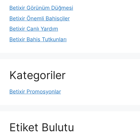
Betixir Görünüm Düğmesi
Betixir Önemli Bahisçiler
Betixir Canlı Yardım
Betixir Bahis Tutkunları
Kategoriler
Betixir Promosyonlar
Etiket Bulutu