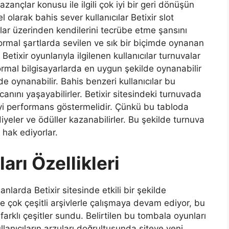
ançlar konusu ile ilgili çok iyi bir geri dönüşün
olarak bahis sever kullanıcılar Betixir slot
lar üzerinden kendilerini tecrübe etme şansını
rmal şartlarda sevilen ve sık bir biçimde oynanan
 Betixir oyunlarıyla ilgilenen kullanıcılar turnuvalar
normal bilgisayarlarda en uygun şekilde oynanabilir
de oynanabilir. Bahis benzeri kullanıcılar bu
canını yaşayabilirler. Betixir sitesindeki turnuvada
iyi performans göstermelidir. Çünkü bu tabloda
iyeler ve ödüller kazanabilirler. Bu şekilde turnuva
i hak ediyorlar.
arı Özellikleri
nlarda Betixir sitesinde etkili bir şekilde
de çok çeşitli arşivlerle çalışmaya devam ediyor, bu
rklı çeşitler sundu. Belirtilen bu tombala oyunları
lanıcıların arzuları doğrultusunda siteye yeni