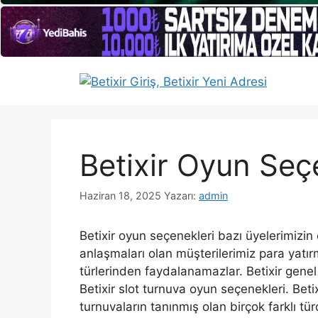
İçeriğe
atla
Betixir Oyun Seç
Haziran 18, 2025
Yazarı:
admin
Betixir oyun seçenekleri bazı üyelerimizi
anlaşmaları olan müşterilerimiz para yat
türlerinden faydalanamazlar. Betixir genel 
Betixir slot turnuva oyun seçenekleri. Beti
turnuvaların tanınmış olan birçok farklı tü