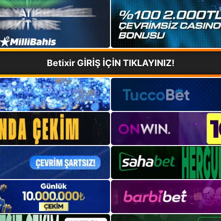
Betixir GİRİŞ İÇİN TIKLAYINIZ!