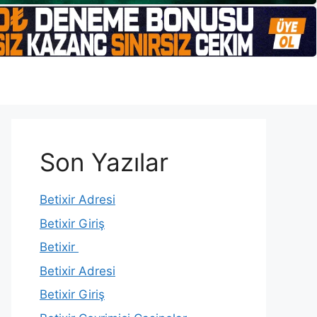
Son Yazılar
Betixir Adresi
Betixir Giriş
Betixir
Betixir Adresi
Betixir Giriş