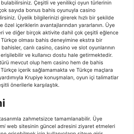
bulabilirsiniz. Çeşitli ve yenilikçi oyun türlerinin
e çok sayıda bonus bahis oyunuyla casino
iniz. Üyelik bilgilerinizi girerek hızlı bir şekilde
ve özel içeriklerin avantajlarından yararlanın. Üye
i ve diğer birçok aktivite dahil çok çeşitli eğlence
n Türkçe olması bahis deneyimine ekstra bir
 bahisler, canlı casino, casino ve slot oyunlarının
rişilebilir ve kullanıcı dostu hale getirmektedir.
o türü mevcut olup hem casino hem de bahis
iri Türkçe içerik sağlamamakta ve Türkçe maçlara
ardımıyla Krupiye konuşmaları, oyun içi talimatlar
şitli önerilerle karşılaştık.
mi
çi tasarımla zahmetsizce tamamlanabilir. Üye
imi
web sitesinin güncel adresini ziyaret etmeleri
 erişebilmek için kullanıcıların siteye giriş