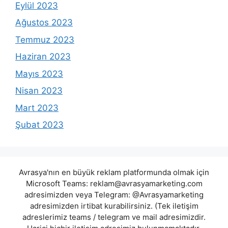
Eylül 2023
Ağustos 2023
Temmuz 2023
Haziran 2023
Mayıs 2023
Nisan 2023
Mart 2023
Şubat 2023
Avrasya'nın en büyük reklam platformunda olmak için
Microsoft Teams:
reklam@avrasyamarketing.com
adresimizden veya Telegram: @Avrasyamarketing
adresimizden irtibat kurabilirsiniz. (Tek iletişim
adreslerimiz teams / telegram ve mail adresimizdir.