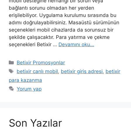
mobil desteğine herhangi bir sorun veya
bağlantı sorunu olmadan her yerden
erişilebiliyor. Uygulama kurulumu sırasında bu
adımı doğrulayabilirsiniz. Masaüstü sürümünün
seçenekleri mobil cihazlarda da sorunsuz bir
şekilde çalışacaktır. Para yatırma ve çekme
seçenekleri Betixir …
Devamını oku…
Kategoriler
Betixir Promosyonlar
Etiketler
betixir canlı mobil
,
betixir giris adresi
,
betixir
para kazanma
Yorum yap
Son Yazılar