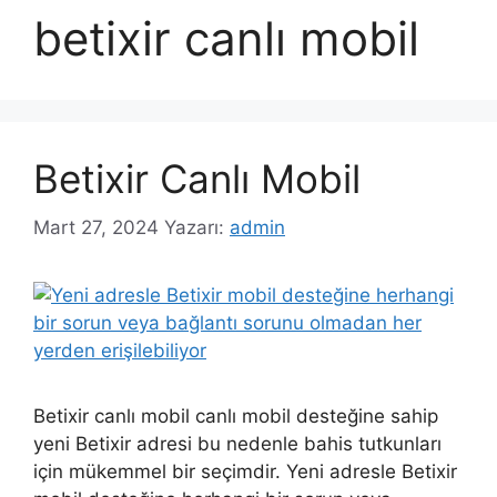
betixir canlı mobil
Betixir Canlı Mobil
Mart 27, 2024
Yazarı:
admin
Betixir canlı mobil canlı mobil desteğine sahip
yeni Betixir adresi bu nedenle bahis tutkunları
için mükemmel bir seçimdir. Yeni adresle Betixir