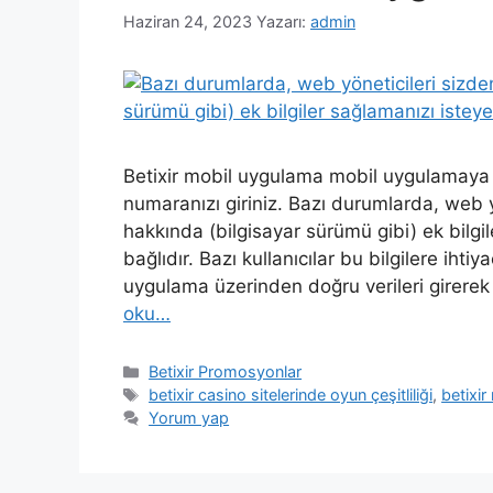
Haziran 24, 2023
Yazarı:
admin
Betixir mobil uygulama mobil uygulamaya ü
numaranızı giriniz. Bazı durumlarda, web 
hakkında (bilgisayar sürümü gibi) ek bilgil
bağlıdır. Bazı kullanıcılar bu bilgilere ih
uygulama üzerinden doğru verileri girerek
oku…
Kategoriler
Betixir Promosyonlar
Etiketler
betixir casino sitelerinde oyun çeşitliliği
,
betixi
Yorum yap