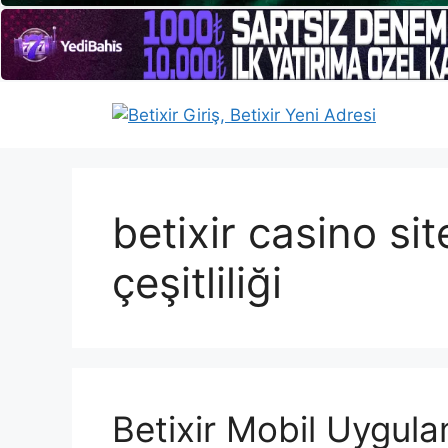
İçeriğe
atla
betixir casino si
çeşitliliği
Betixir Mobil Uygul