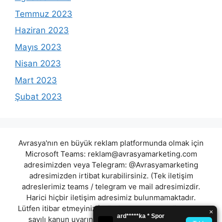
Temmuz 2023
Haziran 2023
Mayıs 2023
Nisan 2023
Mart 2023
Şubat 2023
Avrasya'nın en büyük reklam platformunda olmak için
Microsoft Teams:
reklam@avrasyamarketing.com
adresimizden veya Telegram: @Avrasyamarketing
adresimizden irtibat kurabilirsiniz. (Tek iletişim
adreslerimiz teams / telegram ve mail adresimizdir.
Harici hiçbir iletişim adresimiz bulunmamaktadır.
Lütfen itibar etmeyiniz.) Türkiye yasalarına göre 7258
sayılı kanun uyarınca yasa dışı bahis oynamanın