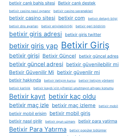
betixir canlı bahis sitesi
Betixir canlı destek
betixir casino nasıl oynanır
betixir casino seçenekleri
betixir casino sitesi
betixir com
betixir detaylı bilgi
betixir dns ayarları
betixir erişilebilirliği
betixir geri bildirim
betixir giris adresi
betixir giris twitter
Betixir Giriş
betixir giris yap
betixir girişi
Betixir Güncel
betixir güncel adres
betixir güncel adresi
betixir güvenilebilir mi
Betixir Güvenilir Mi
betixir güvenlir mi
betixir hakkında
betixir i̇letişim kursu
betixir i̇letişim yöntemi
betixir karlılık
betixir kaydı i̇çin şifrenizi unutmayın altyapı konumu
Betixir kayıt
betixir kaç oldu
betixir maç izle
betixir maç izleme
betixir mobil
betixir mobil giriş
betixir mobil erişim
betixir nasıl girilir
betixir para yatirma
betixir oyun uzmanı
Betixir Para Yatırma
betixir popüler bölümler