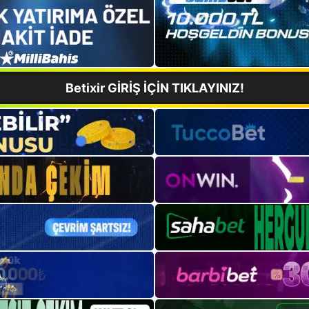
Betixir GİRİŞ İÇİN TIKLAYINIZ!