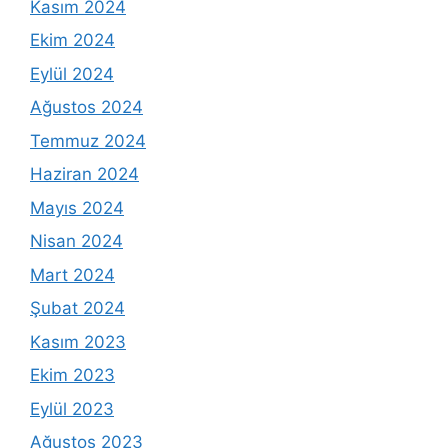
Kasım 2024
Ekim 2024
Eylül 2024
Ağustos 2024
Temmuz 2024
Haziran 2024
Mayıs 2024
Nisan 2024
Mart 2024
Şubat 2024
Kasım 2023
Ekim 2023
Eylül 2023
Ağustos 2023