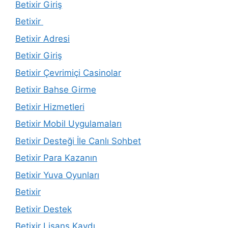
Betixir Giriş
Betixir
Betixir Adresi
Betixir Giriş
Betixir Çevrimiçi Casinolar
Betixir Bahse Girme
Betixir Hizmetleri
Betixir Mobil Uygulamaları
Betixir Desteği İle Canlı Sohbet
Betixir Para Kazanın
Betixir Yuva Oyunları
Betixir
Betixir Destek
Betixir Lisans Kaydı