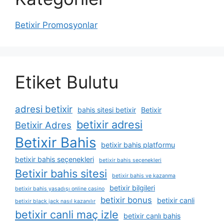
Betixir Promosyonlar
Etiket Bulutu
adresi betixir
bahis sitesi betixir
Betixir
betixir adresi
Betixir Adres
Betixir Bahis
betixir bahis platformu
betixir bahis seçenekleri
betixir bahis seçenekleri
Betixir bahis sitesi
betixir bahis ve kazanma
betixir bilgileri
betixir bahis yasadışı online casino
betixir bonus
betixir canli
betixir black jack nasıl kazanılır
betixir canli maç izle
betixir canlı bahis