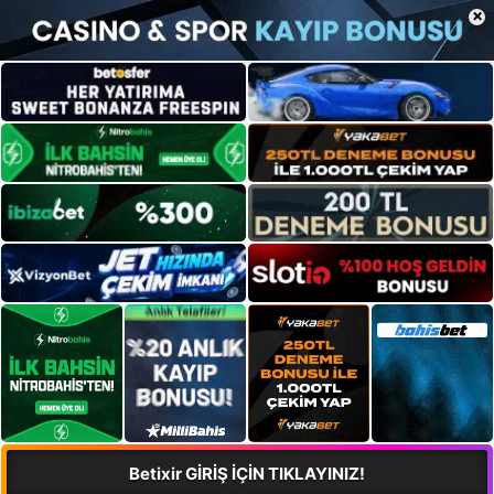
×
Betixir GİRİŞ İÇİN TIKLAYINIZ!