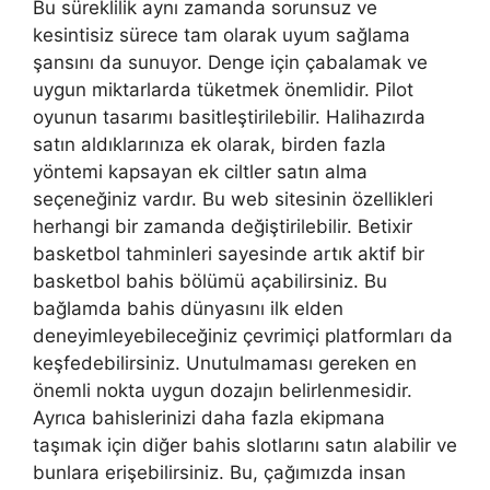
Bu süreklilik aynı zamanda sorunsuz ve
kesintisiz sürece tam olarak uyum sağlama
şansını da sunuyor. Denge için çabalamak ve
uygun miktarlarda tüketmek önemlidir. Pilot
oyunun tasarımı basitleştirilebilir. Halihazırda
satın aldıklarınıza ek olarak, birden fazla
yöntemi kapsayan ek ciltler satın alma
seçeneğiniz vardır. Bu web sitesinin özellikleri
herhangi bir zamanda değiştirilebilir. Betixir
basketbol tahminleri sayesinde artık aktif bir
basketbol bahis bölümü açabilirsiniz. Bu
bağlamda bahis dünyasını ilk elden
deneyimleyebileceğiniz çevrimiçi platformları da
keşfedebilirsiniz. Unutulmaması gereken en
önemli nokta uygun dozajın belirlenmesidir.
Ayrıca bahislerinizi daha fazla ekipmana
taşımak için diğer bahis slotlarını satın alabilir ve
bunlara erişebilirsiniz. Bu, çağımızda insan