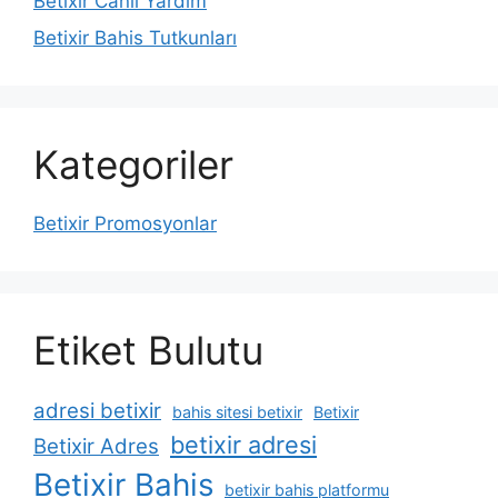
Betixir Canlı Yardım
Betixir Bahis Tutkunları
Kategoriler
Betixir Promosyonlar
Etiket Bulutu
adresi betixir
bahis sitesi betixir
Betixir
betixir adresi
Betixir Adres
Betixir Bahis
betixir bahis platformu