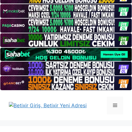
İçeriğe
atla
Menü