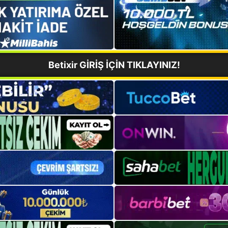
Betixir GİRİŞ İÇİN TIKLAYINIZ!