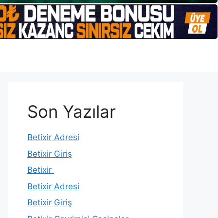
Son Yazılar
Betixir Adresi
Betixir Giriş
Betixir
Betixir Adresi
Betixir Giriş