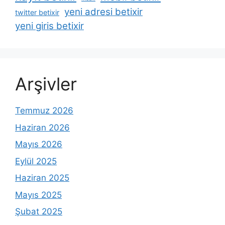
yeni adresi betixir
twitter betixir
yeni giris betixir
Arşivler
Temmuz 2026
Haziran 2026
Mayıs 2026
Eylül 2025
Haziran 2025
Mayıs 2025
Şubat 2025