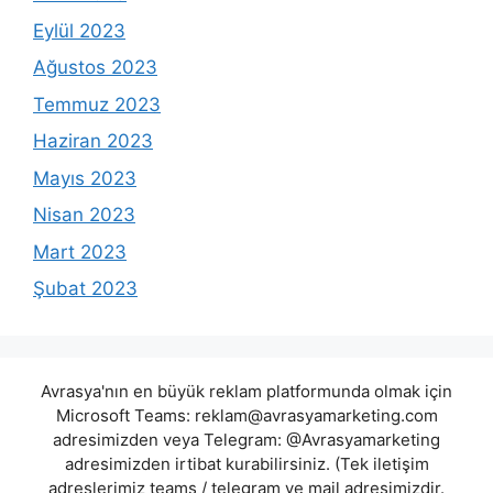
Eylül 2023
Ağustos 2023
Temmuz 2023
Haziran 2023
Mayıs 2023
Nisan 2023
Mart 2023
Şubat 2023
Avrasya'nın en büyük reklam platformunda olmak için
Microsoft Teams:
reklam@avrasyamarketing.com
adresimizden veya Telegram: @Avrasyamarketing
adresimizden irtibat kurabilirsiniz. (Tek iletişim
adreslerimiz teams / telegram ve mail adresimizdir.