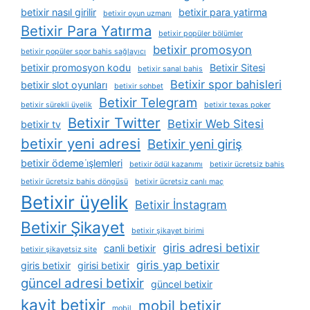
betixir nasıl girilir
betixir para yatirma
betixir oyun uzmanı
Betixir Para Yatırma
betixir popüler bölümler
betixir promosyon
betixir popüler spor bahis sağlayıcı
betixir promosyon kodu
Betixir Sitesi
betixir sanal bahis
Betixir spor bahisleri
betixir slot oyunları
betixir sohbet
Betixir Telegram
betixir sürekli üyelik
betixir texas poker
Betixir Twitter
Betixir Web Sitesi
betixir tv
betixir yeni adresi
Betixir yeni giriş
betixir ödeme i̇şlemleri
betixir ödül kazanımı
betixir ücretsiz bahis
betixir ücretsiz bahis döngüsü
betixir ücretsiz canlı maç
Betixir üyelik
Betixir İnstagram
Betixir Şikayet
betixir şikayet birimi
giris adresi betixir
canli betixir
betixir şikayetsiz site
giris yap betixir
giris betixir
girisi betixir
güncel adresi betixir
güncel betixir
kayit betixir
mobil betixir
mobil