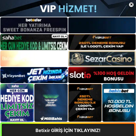
×
Betixir GİRİŞ İÇİN TIKLAYINIZ!