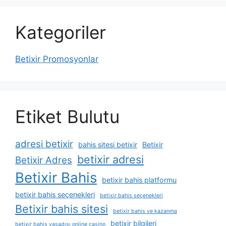
Kategoriler
Betixir Promosyonlar
Etiket Bulutu
adresi betixir
bahis sitesi betixir
Betixir
betixir adresi
Betixir Adres
Betixir Bahis
betixir bahis platformu
betixir bahis seçenekleri
betixir bahis seçenekleri
Betixir bahis sitesi
betixir bahis ve kazanma
betixir bilgileri
betixir bahis yasadışı online casino