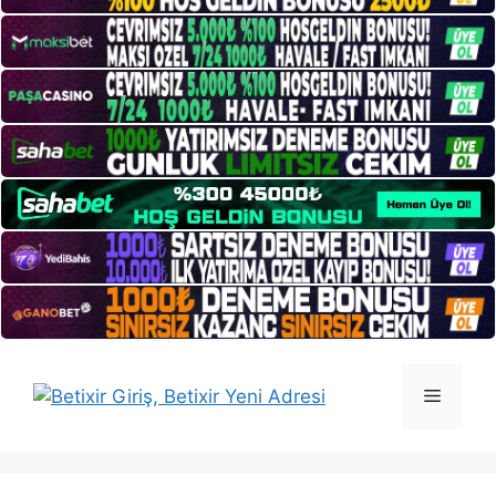
İçeriğe
atla
Menü