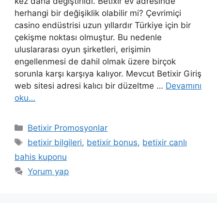
kez daha değiştirildi. Betixir ev adresinde
herhangi bir değişiklik olabilir mi? Çevrimiçi
casino endüstrisi uzun yıllardır Türkiye için bir
çekişme noktası olmuştur. Bu nedenle
uluslararası oyun şirketleri, erişimin
engellenmesi de dahil olmak üzere birçok
sorunla karşı karşıya kalıyor. Mevcut Betixir Giriş
web sitesi adresi kalıcı bir düzeltme …
Devamını
oku…
Kategoriler
Betixir Promosyonlar
Etiketler
betixir bilgileri
,
betixir bonus
,
betixir canlı
bahis kuponu
Yorum yap