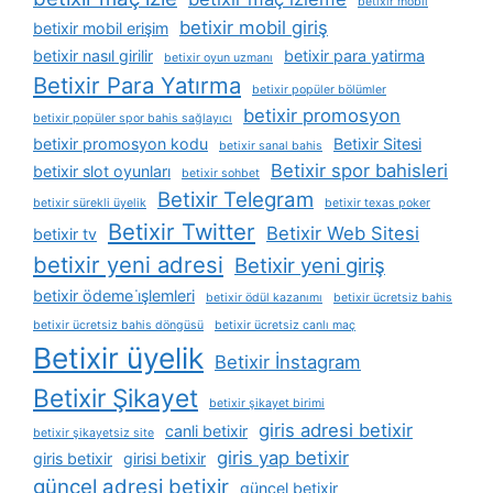
betixir mobil
betixir mobil giriş
betixir mobil erişim
betixir nasıl girilir
betixir para yatirma
betixir oyun uzmanı
Betixir Para Yatırma
betixir popüler bölümler
betixir promosyon
betixir popüler spor bahis sağlayıcı
betixir promosyon kodu
Betixir Sitesi
betixir sanal bahis
Betixir spor bahisleri
betixir slot oyunları
betixir sohbet
Betixir Telegram
betixir sürekli üyelik
betixir texas poker
Betixir Twitter
Betixir Web Sitesi
betixir tv
betixir yeni adresi
Betixir yeni giriş
betixir ödeme i̇şlemleri
betixir ödül kazanımı
betixir ücretsiz bahis
betixir ücretsiz bahis döngüsü
betixir ücretsiz canlı maç
Betixir üyelik
Betixir İnstagram
Betixir Şikayet
betixir şikayet birimi
giris adresi betixir
canli betixir
betixir şikayetsiz site
giris yap betixir
giris betixir
girisi betixir
güncel adresi betixir
güncel betixir