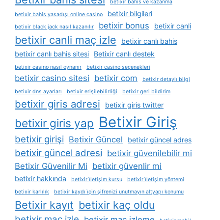
betixir bahis ve kazanma
betixir bilgileri
betixir bahis yasadışı online casino
betixir bonus
betixir canli
betixir black jack nasıl kazanılır
betixir canli maç izle
betixir canlı bahis
betixir canlı bahis sitesi
Betixir canlı destek
betixir casino nasıl oynanır
betixir casino seçenekleri
betixir casino sitesi
betixir com
betixir detaylı bilgi
betixir dns ayarları
betixir erişilebilirliği
betixir geri bildirim
betixir giris adresi
betixir giris twitter
Betixir Giriş
betixir giris yap
betixir girişi
Betixir Güncel
betixir güncel adres
betixir güncel adresi
betixir güvenilebilir mi
Betixir Güvenilir Mi
betixir güvenlir mi
betixir hakkında
betixir i̇letişim kursu
betixir i̇letişim yöntemi
betixir karlılık
betixir kaydı i̇çin şifrenizi unutmayın altyapı konumu
Betixir kayıt
betixir kaç oldu
betixir maç izle
betixir maç izleme