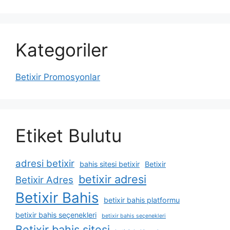
Kategoriler
Betixir Promosyonlar
Etiket Bulutu
adresi betixir
bahis sitesi betixir
Betixir
betixir adresi
Betixir Adres
Betixir Bahis
betixir bahis platformu
betixir bahis seçenekleri
betixir bahis seçenekleri
Betixir bahis sitesi