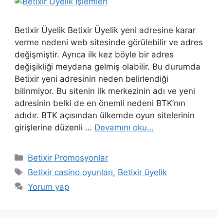
Betixir Üyelik Betixir Üyelik yeni adresine karar
verme nedeni web sitesinde görülebilir ve adres
değişmiştir. Ayrıca ilk kez böyle bir adres
değişikliği meydana gelmiş olabilir. Bu durumda
Betixir yeni adresinin neden belirlendiği
bilinmiyor. Bu sitenin ilk merkezinin adı ve yeni
adresinin belki de en önemli nedeni BTK’nın
adıdır. BTK açısından ülkemde oyun sitelerinin
girişlerine düzenli …
Devamını oku…
Kategoriler
Betixir Promosyonlar
Etiketler
Betixir casino oyunları
,
Betixir üyelik
Yorum yap