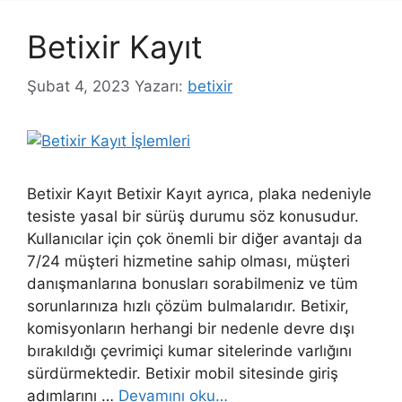
Betixir Kayıt
Şubat 4, 2023
Yazarı:
betixir
Betixir Kayıt Betixir Kayıt ayrıca, plaka nedeniyle
tesiste yasal bir sürüş durumu söz konusudur.
Kullanıcılar için çok önemli bir diğer avantajı da
7/24 müşteri hizmetine sahip olması, müşteri
danışmanlarına bonusları sorabilmeniz ve tüm
sorunlarınıza hızlı çözüm bulmalarıdır. Betixir,
komisyonların herhangi bir nedenle devre dışı
bırakıldığı çevrimiçi kumar sitelerinde varlığını
sürdürmektedir. Betixir mobil sitesinde giriş
adımlarını …
Devamını oku…