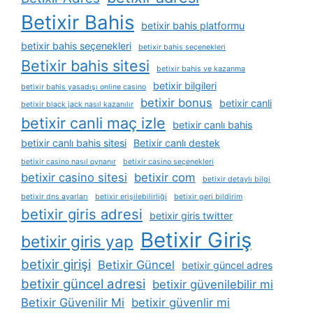
Betixir Bahis
betixir bahis platformu
betixir bahis seçenekleri
betixir bahis seçenekleri
Betixir bahis sitesi
betixir bahis ve kazanma
betixir bilgileri
betixir bahis yasadışı online casino
betixir bonus
betixir canli
betixir black jack nasıl kazanılır
betixir canli maç izle
betixir canlı bahis
betixir canlı bahis sitesi
Betixir canlı destek
betixir casino nasıl oynanır
betixir casino seçenekleri
betixir casino sitesi
betixir com
betixir detaylı bilgi
betixir dns ayarları
betixir erişilebilirliği
betixir geri bildirim
betixir giris adresi
betixir giris twitter
Betixir Giriş
betixir giris yap
betixir girişi
Betixir Güncel
betixir güncel adres
betixir güncel adresi
betixir güvenilebilir mi
Betixir Güvenilir Mi
betixir güvenlir mi