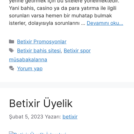
yerine getirmek için bu sitelere yönelmektedir.
Yani bahis, casino ya da para yatırma ile ilgili
sorunları varsa hemen bir muhatap bulmak
isterler, dolayısıyla sorunlarını …
Devamını oku…
Kategoriler
Betixir Promosyonlar
Etiketler
Betixir bahis sitesi
,
Betixir spor
müsabakalarına
Yorum yap
Betixir Üyelik
Şubat 5, 2023
Yazarı:
betixir