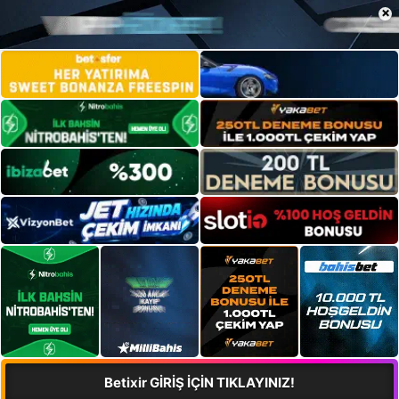
×
Betixir GİRİŞ İÇİN TIKLAYINIZ!