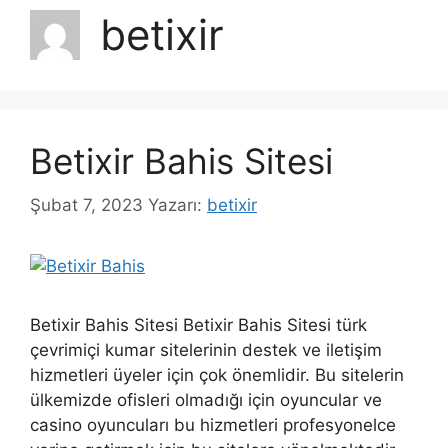
betixir
Betixir Bahis Sitesi
Şubat 7, 2023
Yazarı:
betixir
Betixir Bahis Sitesi Betixir Bahis Sitesi türk
çevrimiçi kumar sitelerinin destek ve iletişim
hizmetleri üyeler için çok önemlidir. Bu sitelerin
ülkemizde ofisleri olmadığı için oyuncular ve
casino oyuncuları bu hizmetleri profesyonelce