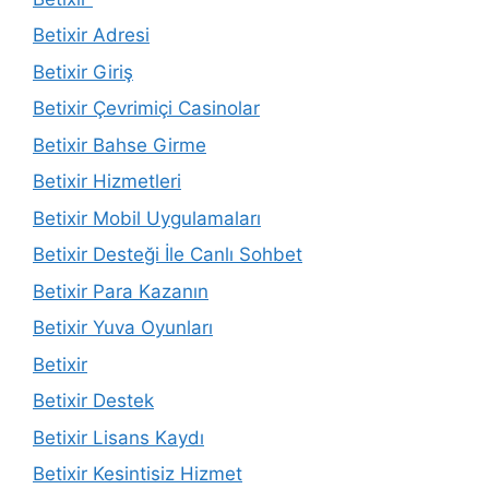
Betixir Adresi
Betixir Giriş
Betixir Çevrimiçi Casinolar
Betixir Bahse Girme
Betixir Hizmetleri
Betixir Mobil Uygulamaları
Betixir Desteği İle Canlı Sohbet
Betixir Para Kazanın
Betixir Yuva Oyunları
Betixir
Betixir Destek
Betixir Lisans Kaydı
Betixir Kesintisiz Hizmet