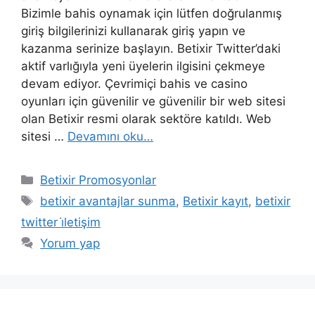
Bizimle bahis oynamak için lütfen doğrulanmış
giriş bilgilerinizi kullanarak giriş yapın ve
kazanma serinize başlayın. Betixir Twitter’daki
aktif varlığıyla yeni üyelerin ilgisini çekmeye
devam ediyor. Çevrimiçi bahis ve casino
oyunları için güvenilir ve güvenilir bir web sitesi
olan Betixir resmi olarak sektöre katıldı. Web
sitesi …
Devamını oku…
Kategoriler
Betixir Promosyonlar
Etiketler
betixir avantajlar sunma
,
Betixir kayıt
,
betixir
twitter i̇letişim
Yorum yap