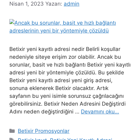
Nisan 1, 2023
Yazarı:
admin
Betixir yeni kayıtlı adresi nedir Belirli koşullar
nedeniyle siteye erişim zor olabilir. Ancak bu
sorunlar, basit ve hızlı bağlantı Betixir yeni kayıtlı
adresi yeni bir yöntemiyle çözüldü. Bu şekilde
Betixir yeni kayıtlı adresi yeni giriş adresi,
sonuna eklenerek Betixir olacaktır. Artık
sayfanın bu yeni isimle sorunsuz çağrılacağını
görebilirsiniz. Betixir Neden Adresini Değiştirdi
Adını neden değiştirdiğini …
Devamını oku…
Kategoriler
Betixir Promosyonlar
Etiketler