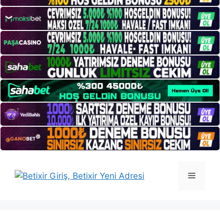
İçeriğe
atla
Menü