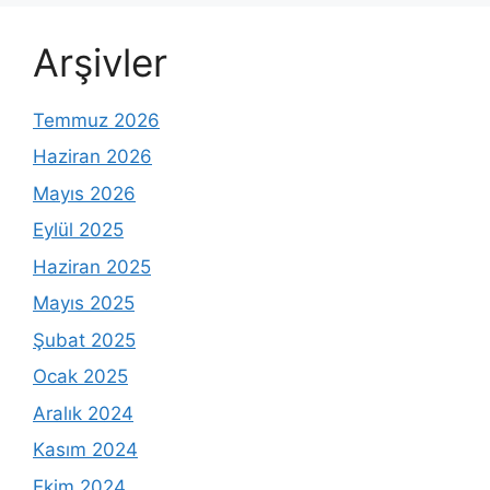
Arşivler
Temmuz 2026
Haziran 2026
Mayıs 2026
Eylül 2025
Haziran 2025
Mayıs 2025
Şubat 2025
Ocak 2025
Aralık 2024
Kasım 2024
Ekim 2024