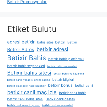
Betixir Promosyonlar
Etiket Bulutu
adresi betixir
bahis sitesi betixir
Betixir
betixir adresi
Betixir Adres
Betixir Bahis
betixir bahis platformu
betixir bahis seçenekleri
betixir bahis seçenekleri
Betixir bahis sitesi
betixir bahis ve kazanma
betixir bilgileri
betixir bahis yasadışı online casino
betixir bonus
betixir canli
betixir black jack nasıl kazanılır
betixir canli maç izle
betixir canlı bahis
betixir canlı bahis sitesi
Betixir canlı destek
betixir casino nasıl oynanır
betixir casino seçenekleri