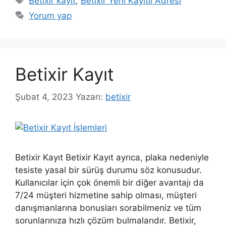
Betixir kayıt
,
Betixir Yeni Kayıtlı Adresi
Yorum yap
Betixir Kayıt
Şubat 4, 2023
Yazarı:
betixir
Betixir Kayıt Betixir Kayıt ayrıca, plaka nedeniyle
tesiste yasal bir sürüş durumu söz konusudur.
Kullanıcılar için çok önemli bir diğer avantajı da
7/24 müşteri hizmetine sahip olması, müşteri
danışmanlarına bonusları sorabilmeniz ve tüm
sorunlarınıza hızlı çözüm bulmalarıdır. Betixir,