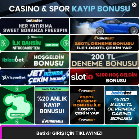
×
Betixir GİRİŞ İÇİN TIKLAYINIZ!