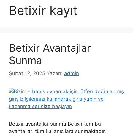
Betixir kayıt
Betixir Avantajlar
Sunma
Şubat 12, 2025
Yazarı:
admin
Betixir avantajlar sunma Betixir tüm bu
avantajları tüm kullanıcılara sunmaktadır.